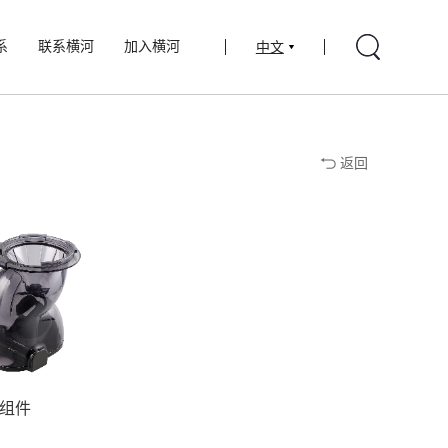
系
联系横河
加入横河
中文
返回
组件